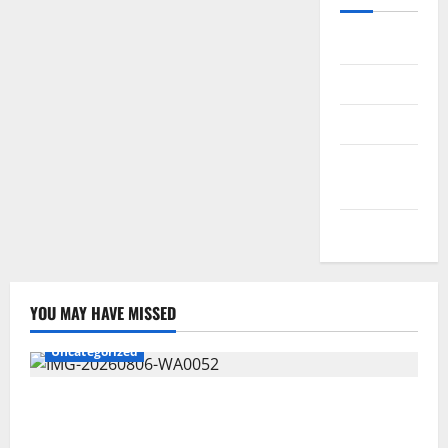
Daftar
Masuk
Feed entri
Feed
komentar
WordPress.org
YOU MAY HAVE MISSED
Uncategorized
Wawali Harris Bobiheo Bangga Prestasi Atlet
Paralimpik