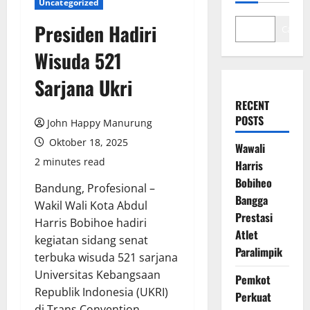
Uncategorized
Presiden Hadiri
Cari
Wisuda 521
Sarjana Ukri
RECENT
POSTS
John Happy Manurung
Oktober 18, 2025
Wawali
2 minutes read
Harris
Bobiheo
Bandung, Profesional –
Bangga
Wakil Wali Kota Abdul
Prestasi
Harris Bobihoe hadiri
Atlet
kegiatan sidang senat
Paralimpik
terbuka wisuda 521 sarjana
Universitas Kebangsaan
Pemkot
Republik Indonesia (UKRI)
Perkuat
di Trans Convention