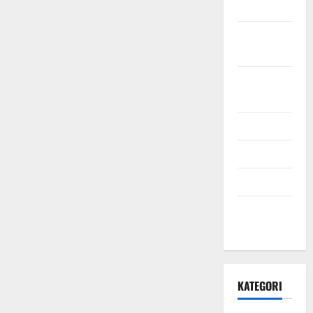
2021
Oktober
2021
September
2021
Mei 2021
April 2021
Maret 2021
Desember
2020
KATEGORI