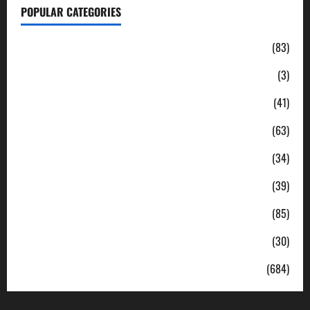
POPULAR CATEGORIES
Daerah
(83)
Ekonomi
(3)
Hukum & Kriminal
(41)
Jabodetabek
(63)
Nasional
(34)
Pendidikan
(39)
Politik
(85)
Sosial
(30)
Uncategorized
(684)