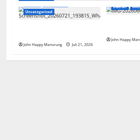
Daerah
Pendidikan
Daerah
Unc
Uncategorized
Pemkot Bekas
SMK Negeri Gelar Aksi Ekologi
Besar Terbaik
Mebel
John Happy Man
John Happy Manurung
Juli 21, 2026