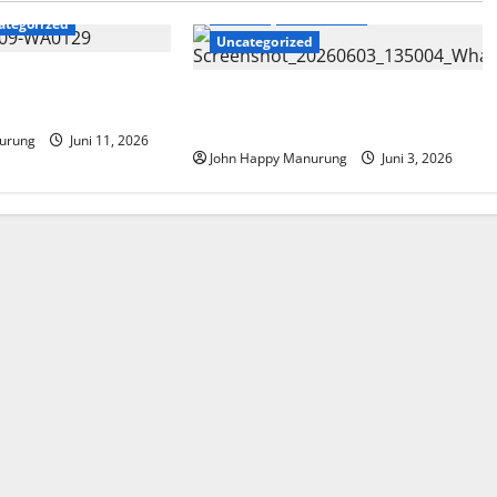
Daerah
Pendidikan
ategorized
Uncategorized
i Raih WTP Lima
Pelepasan Siswa Siswi Kelas IX
SMPN 35
urung
Juni 11, 2026
John Happy Manurung
Juni 3, 2026