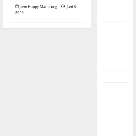
John Happy Manurung
Juni 3,
Agustus
2026
2026
Juli 2026
Juni 2026
Mei 2026
April 2026
Maret 2026
Februari
2026
Januari
2026
Desember
2025