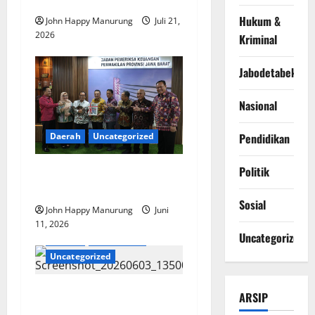
Ekologi Mebel
Hukum &
John Happy Manurung
Juli 21,
2026
Kriminal
Jabodetabek
Nasional
Pendidikan
Daerah
Uncategorized
Politik
Pemkot Bekasi Raih WTP
Lima Besar Terbaik
Sosial
John Happy Manurung
Juni
11, 2026
Uncategorized
Daerah
Pendidikan
Uncategorized
Pelepasan Siswa Siswi Kelas
ARSIP
IX SMPN 35