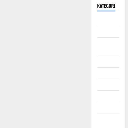
KATEGORI
Daerah
Ekonomi
Hukum &
Kriminal
Jabodetabek
Nasional
Pendidikan
Politik
Sosial
Uncategorized