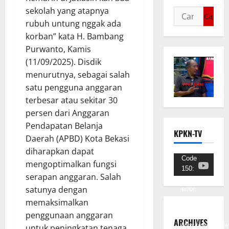
sekolah yang atapnya
rubuh untung nggak ada
korban” kata H. Bambang
Purwanto, Kamis
(11/09/2025). Disdik
menurutnya, sebagai salah
satu pengguna anggaran
terbesar atau sekitar 30
persen dari Anggaran
Pendapatan Belanja
KPKN-TV
Daerah (APBD) Kota Bekasi
diharapkan dapat
Pemutar
Code
mengoptimalkan fungsi
150:
Video
serapan anggaran. Salah
Unknown
satunya dengan
error.
memaksimalkan
Unduh
penggunaan anggaran
Berkas:
ARCHIVES
https://www.youtub
untuk peningkatan tenaga