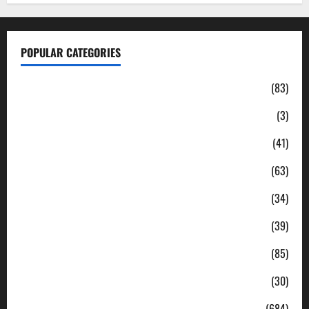
POPULAR CATEGORIES
Daerah
(83)
Ekonomi
(3)
Hukum & Kriminal
(41)
Jabodetabek
(63)
Nasional
(34)
Pendidikan
(39)
Politik
(85)
Sosial
(30)
Uncategorized
(684)