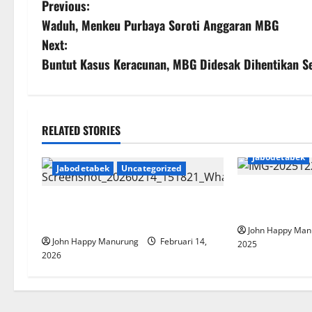
Previous:
Waduh, Menkeu Purbaya Soroti Anggaran MBG
Next:
Buntut Kasus Keracunan, MBG Didesak Dihentikan S
RELATED STORIES
Jabodetabek
Jabodetabek
Uncategorized
Pemkot Bekasi
Pemkot Bekasi Dorong Kreativitas
Kenderaan
Olahan Pangan
John Happy Man
John Happy Manurung
Februari 14,
2025
2026