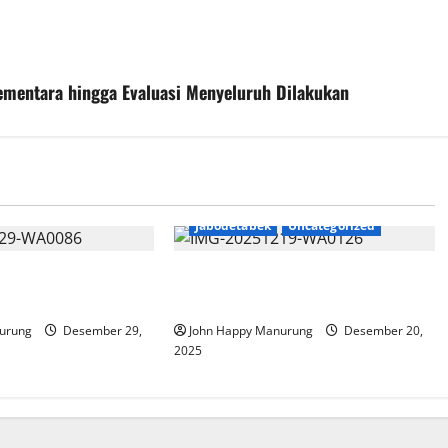
ementara hingga Evaluasi Menyeluruh Dilakukan
Jabodetabek
Uncategorized
 Terima Hibah
Walkot Pimpin Apel Pasukan
Pengamanan Nataru
urung
Desember 29,
John Happy Manurung
Desember 20,
2025