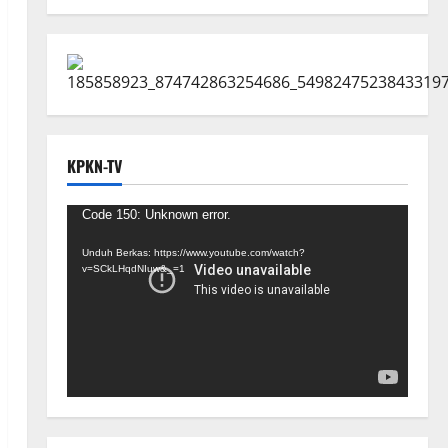
KPKN-TV
Pemutar
Code 150: Unknown error.
Video
Unduh Berkas: https://www.youtube.com/watch?
v=SCkLHqdNIuw&_=1