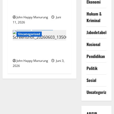
Ekonomi
Pemkot Bekasi Raih WTP
Lima Besar Terbaik
Hukum &
John Happy Manurung
Juni
Kriminal
11, 2026
Daerah
Pendidikan
Jabodetabek
Uncategorized
Nasional
Pelepasan Siswa Siswi Kelas
IX SMPN 35
Pendidikan
John Happy Manurung
Juni 3,
2026
Politik
Sosial
Uncategorized
ARSIP