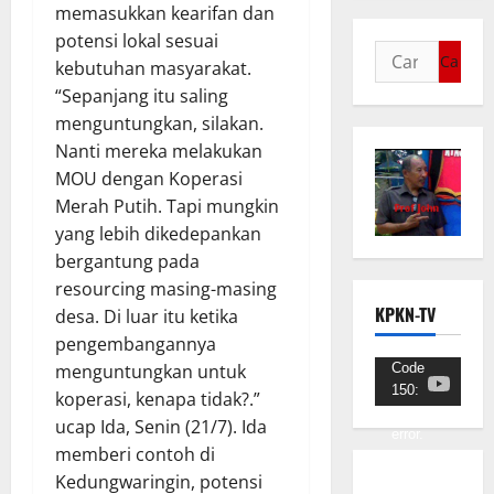
memasukkan kearifan dan
potensi lokal sesuai
kebutuhan masyarakat.
“Sepanjang itu saling
menguntungkan, silakan.
Nanti mereka melakukan
MOU dengan Koperasi
Merah Putih. Tapi mungkin
yang lebih dikedepankan
bergantung pada
resourcing masing-masing
KPKN-TV
desa. Di luar itu ketika
pengembangannya
Pemutar
Code
menguntungkan untuk
150:
Video
koperasi, kenapa tidak?.”
Unknown
ucap Ida, Senin (21/7). Ida
error.
memberi contoh di
Unduh
Kedungwaringin, potensi
Berkas: