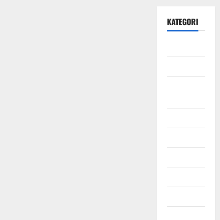
KATEGORI
Daerah
Ekonomi
Hukum &
Kriminal
Jabodetabek
Nasional
Pendidikan
Politik
Sosial
Uncategorized