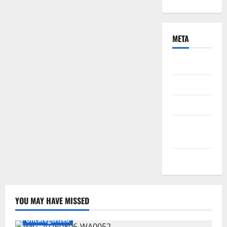
META
Daftar
Masuk
Feed entri
Feed
komentar
WordPress.org
YOU MAY HAVE MISSED
Uncategorized