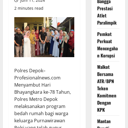
Juni 11, 2024
Bangga
Prestasi
2 minutes read
Atlet
Paralimpik
Pemkot
Perkuat
Mencegaha
n Korupsi
Walkot
Polres Depok–
Bersama
Profesionalnews.com
ATR/BPN
Menyambut Hari
Teken
Bhayangkara ke-78 Tahun,
Komitmen
Polres Metro Depok
Dengan
melaksanakan program
KPK
bedah rumah bagi warga
keluarga Purnawirawan
Mantan
Polri yang telah gugur.