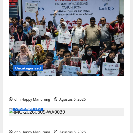
Uncategorized
Wawali Harris Bobiheo Bangga Prestasi Atlet
Paralimpik
John Happy Manurung
Agustus 6, 2026
Uncategorized
Pemkot Perkuat Mencegahan Korupsi
John Happy Manurung
Agustus 6, 2026