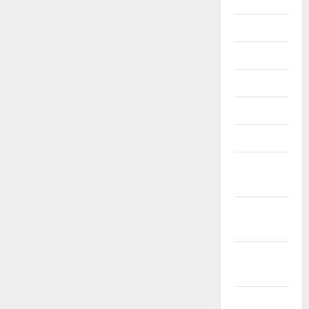
Juli 2026
Juni 2026
Mei 2026
April 2026
Maret 2026
Februari
2026
Januari
2026
Desember
2025
November