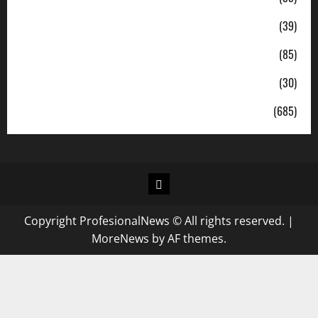
Pendidikan
(39)
Politik
(85)
Sosial
(30)
Uncategorized
(685)
Copyright ProfesionalNews © All rights reserved.
|
MoreNews
by AF themes.