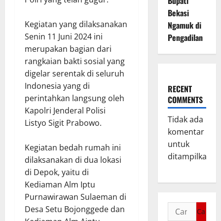
Bupati
Bekasi
Kegiatan yang dilaksanakan
Ngamuk di
Senin 11 Juni 2024 ini
Pengadilan
merupakan bagian dari
rangkaian bakti sosial yang
digelar serentak di seluruh
Indonesia yang di
RECENT
perintahkan langsung oleh
COMMENTS
Kapolri Jenderal Polisi
Tidak ada
Listyo Sigit Prabowo.
komentar
untuk
Kegiatan bedah rumah ini
ditampilkan.
dilaksanakan di dua lokasi
di Depok, yaitu di
Kediaman Alm Iptu
Purnawirawan Sulaeman di
Desa Setu Bojonggede dan