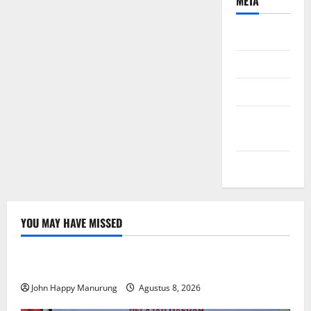
META
Daftar
Masuk
Feed entri
Feed
komentar
WordPress.org
YOU MAY HAVE MISSED
Nasional
Uncategorized
Pemda Dan TNI Kelola Sampah Jadi BBM
John Happy Manurung
Agustus 8, 2026