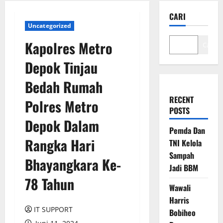
CARI
Uncategorized
Kapolres Metro
Cari
Depok Tinjau
Bedah Rumah
RECENT
Polres Metro
POSTS
Depok Dalam
Pemda Dan
Rangka Hari
TNI Kelola
Sampah
Bhayangkara Ke-
Jadi BBM
78 Tahun
Wawali
Harris
IT SUPPORT
Bobiheo