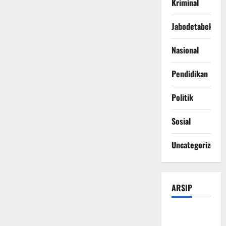
Kriminal
Jabodetabek
Nasional
Pendidikan
Politik
Sosial
Uncategorized
ARSIP
Agustus
2026