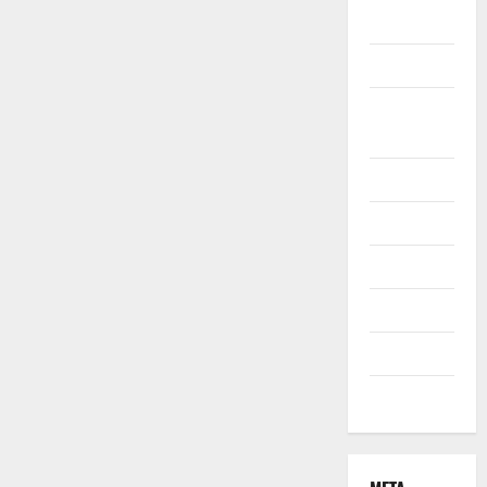
Daerah
Ekonomi
Hukum &
Kriminal
Jabodetabek
Nasional
Pendidikan
Politik
Sosial
Uncategorized