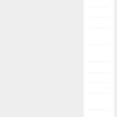
Juli 2023
Mei 2023
Maret 2023
Januari
2023
Agustus
2022
Juli 2022
Juni 2022
Mei 2022
Desember
2021
November