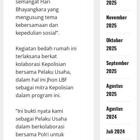
semangat Hari
2025
Bhayangkara yang
November
mengusung tema
2025
kebersamaan dan
kepedulian sosial”.
Oktober
2025
Kegiatan bedah rumah ini
terlaksana berkat
September
kolaborasi Kepolisian
2025
bersama Pelaku Usaha,
dalam hal ini Jhon LBF
Agustus
sebagai mitra Kepolisian
2025
dalam program ini.
Agustus
“Ini bukti nyata kami
2024
sebagai Pelaku Usaha
dalam berkolaborasi
Juli 2024
bersama Polri untuk