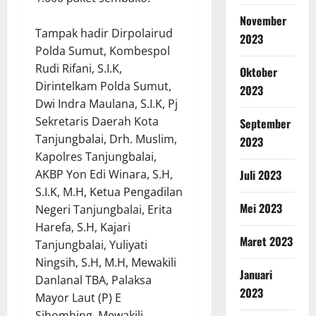
November
Tampak hadir Dirpolairud
2023
Polda Sumut, Kombespol
Rudi Rifani, S.I.K,
Oktober
Dirintelkam Polda Sumut,
2023
Dwi Indra Maulana, S.I.K, Pj
Sekretaris Daerah Kota
September
Tanjungbalai, Drh. Muslim,
2023
Kapolres Tanjungbalai,
AKBP Yon Edi Winara, S.H,
Juli 2023
S.I.K, M.H, Ketua Pengadilan
Mei 2023
Negeri Tanjungbalai, Erita
Harefa, S.H, Kajari
Maret 2023
Tanjungbalai, Yuliyati
Ningsih, S.H, M.H, Mewakili
Januari
Danlanal TBA, Palaksa
2023
Mayor Laut (P) E
Sihombing, Mewakili