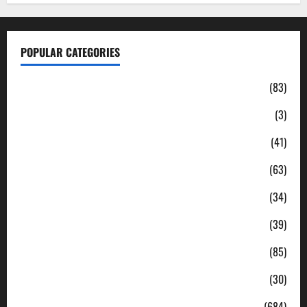
POPULAR CATEGORIES
Daerah
(83)
Ekonomi
(3)
Hukum & Kriminal
(41)
Jabodetabek
(63)
Nasional
(34)
Pendidikan
(39)
Politik
(85)
Sosial
(30)
Uncategorized
(684)