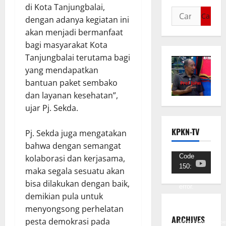
di Kota Tanjungbalai,
dengan adanya kegiatan ini
akan menjadi bermanfaat
bagi masyarakat Kota
Tanjungbalai terutama bagi
yang mendapatkan
bantuan paket sembako
dan layanan kesehatan”,
ujar Pj. Sekda.
KPKN-TV
Pj. Sekda juga mengatakan
bahwa dengan semangat
Pemutar
Code
kolaborasi dan kerjasama,
150:
Video
maka segala sesuatu akan
Unknown
bisa dilakukan dengan baik,
error.
demikian pula untuk
Unduh
menyongsong perhelatan
Berkas:
ARCHIVES
pesta demokrasi pada
https://www.youtub