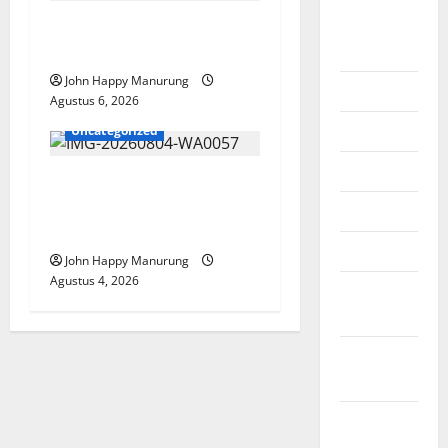
Agustus
Pemkot Perkuat
2026
Mencegahan Korupsi
John Happy Manurung
Juli 2026
Agustus 6, 2026
Juni 2026
Uncategorized
Mei 2026
Walkot Bersama ATR/BPN
Teken Komitmen Dengan
April 2026
KPK
Maret 2026
John Happy Manurung
Agustus 4, 2026
Februari
2026
Januari
2026
Desember
2025