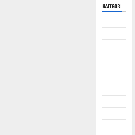
KATEGORI
Daerah
Ekonomi
Hukum &
Kriminal
Jabodetabek
Nasional
Pendidikan
Politik
Sosial
Uncategorized