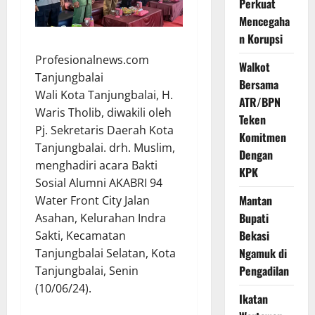
Perkuat
Mencegaha
n Korupsi
Profesionalnews.com
Walkot
Tanjungbalai
Bersama
Wali Kota Tanjungbalai, H.
ATR/BPN
Waris Tholib, diwakili oleh
Teken
Pj. Sekretaris Daerah Kota
Komitmen
Tanjungbalai. drh. Muslim,
Dengan
menghadiri acara Bakti
KPK
Sosial Alumni AKABRI 94
Mantan
Water Front City Jalan
Bupati
Asahan, Kelurahan Indra
Bekasi
Sakti, Kecamatan
Ngamuk di
Tanjungbalai Selatan, Kota
Pengadilan
Tanjungbalai, Senin
(10/06/24).
Ikatan