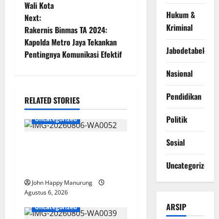
Wali Kota
Hukum &
Next:
Kriminal
Rakernis Binmas TA 2024:
Kapolda Metro Jaya Tekankan
Jabodetabek
Pentingnya Komunikasi Efektif
Nasional
Pendidikan
RELATED STORIES
Politik
Uncategorized
Sosial
Wawali Harris Bobiheo
Bangga Prestasi Atlet
Uncategorized
Paralimpik
John Happy Manurung
Agustus 6, 2026
ARSIP
Uncategorized