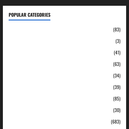
POPULAR CATEGORIES
Daerah
(83)
Ekonomi
(3)
Hukum & Kriminal
(41)
Jabodetabek
(63)
Nasional
(34)
Pendidikan
(39)
Politik
(85)
Sosial
(30)
Uncategorized
(683)