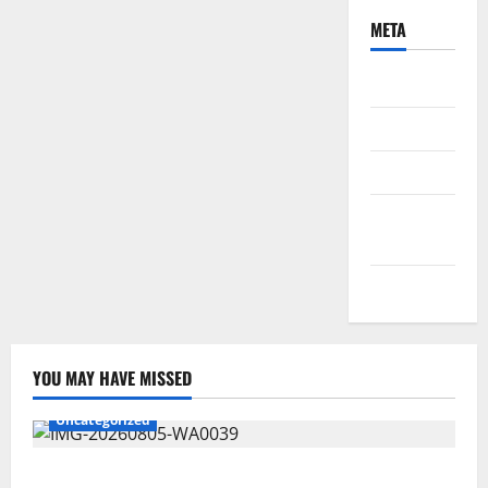
META
Daftar
Masuk
Feed entri
Feed
komentar
WordPress.org
YOU MAY HAVE MISSED
Uncategorized
Pemkot Perkuat Mencegahan Korupsi