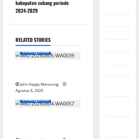
Agustus
kabupaten subang periode
2026
2024-2029
Juli 2026
Juni 2026
RELATED STORIES
Mei 2026
Uncategorized
April 2026
Pemkot Perkuat
Maret 2026
Mencegahan Korupsi
Februari
John Happy Manurung
2026
Agustus 6, 2026
Uncategorized
Januari
2026
Walkot Bersama ATR/BPN
Desember
Teken Komitmen Dengan
2025
KPK