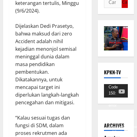
keterangan tertulis, Minggu
(9/6/2024).
Dijelaskan Dedi Prasetyo,
bahwa maksud dari zero
Accident adalah nihil
kejadian menonjol semisal
meninggal dunia dalam
masa pendidikan
pembentukan.
KPKN-TV
Dikatakannya, untuk
mencapai target ini
Pemutar
Code
150:
diperlukan langkah-langkah
Video
Unknown
pencegahan dan mitigasi.
error.
“Kalau sesuai tugas dan
Unduh
Berkas:
ARCHIVES
fungsi di SDM, dalam
https://www.youtub
proses rekrutmen ada
v=SCkLHqdNIuw&_