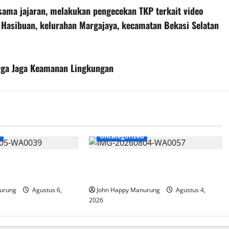
sama jajaran, melakukan pengecekan TKP terkait video
M. Hasibuan, kelurahan Margajaya, kecamatan Bekasi Selatan
arga Jaga Keamanan Lingkungan
d
Uncategorized
at Mencegahan
Walkot Bersama ATR/BPN Teken
Komitmen Dengan KPK
urung
Agustus 6,
John Happy Manurung
Agustus 4,
2026