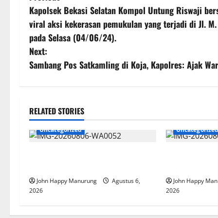
Kapolsek Bekasi Selatan Kompol Untung Riswaji ber
viral aksi kekerasan pemukulan yang terjadi di Jl. 
pada Selasa (04/06/24).
Next:
Sambang Pos Satkamling di Koja, Kapolres: Ajak W
RELATED STORIES
Uncategorized
Uncategorize
Wawali Harris Bobiheo Bangga
Pemkot Perku
Prestasi Atlet Paralimpik
Korupsi
John Happy Manurung
Agustus 6,
John Happy Man
2026
2026