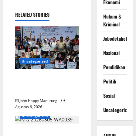
Ekonomi
RELATED STORIES
Hukum &
Kriminal
Jabodetabek
Nasional
Uncategorized
Pendidikan
Wawali Harris Bobiheo
Politik
Bangga Prestasi Atlet
Paralimpik
Sosial
John Happy Manurung
Agustus 6, 2026
Uncategorized
Uncategorized
Pemkot Perkuat
ARSIP