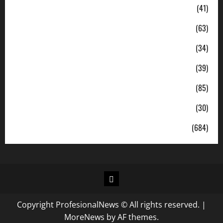
Hukum & Kriminal
(41)
Jabodetabek
(63)
Nasional
(34)
Pendidikan
(39)
Politik
(85)
Sosial
(30)
Uncategorized
(684)
Copyright ProfesionalNews © All rights reserved.
|
MoreNews
by AF themes.