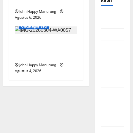
Mencegahan Korupsi
John Happy Manurung
Agustus
Agustus 6, 2026
2026
Uncategorized
Juli 2026
Walkot Bersama ATR/BPN
Juni 2026
Teken Komitmen Dengan
KPK
Mei 2026
John Happy Manurung
April 2026
Agustus 4, 2026
Maret 2026
Februari
2026
Januari
2026
Desember