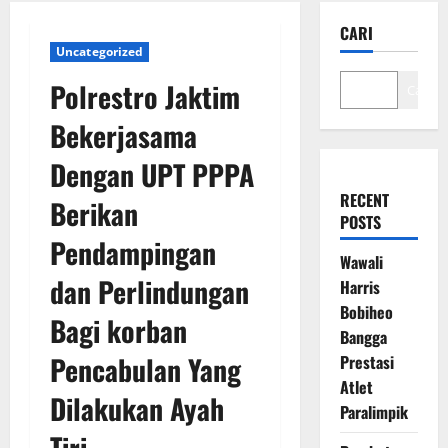
CARI
Uncategorized
Polrestro Jaktim
Cari
Bekerjasama
Dengan UPT PPPA
RECENT
Berikan
POSTS
Pendampingan
Wawali
dan Perlindungan
Harris
Bobiheo
Bagi korban
Bangga
Pencabulan Yang
Prestasi
Atlet
Dilakukan Ayah
Paralimpik
Tiri