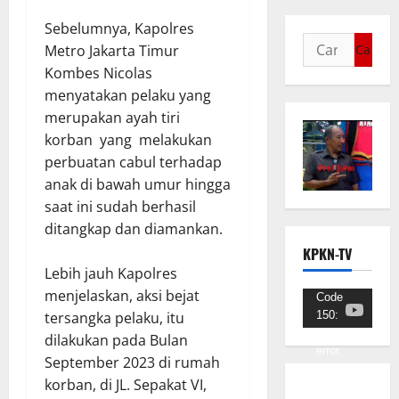
Sebelumnya, Kapolres
Metro Jakarta Timur
Kombes Nicolas
menyatakan pelaku yang
merupakan ayah tiri
korban yang melakukan
perbuatan cabul terhadap
anak di bawah umur hingga
saat ini sudah berhasil
ditangkap dan diamankan.
KPKN-TV
Lebih jauh Kapolres
menjelaskan, aksi bejat
Pemutar
Code
150:
tersangka pelaku, itu
Video
Unknown
dilakukan pada Bulan
error.
September 2023 di rumah
korban, di JL. Sepakat VI,
Unduh
Berkas: