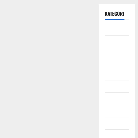
KATEGORI
Daerah
Ekonomi
Hukum &
Kriminal
Jabodetabek
Nasional
Pendidikan
Politik
Sosial
Uncategorized