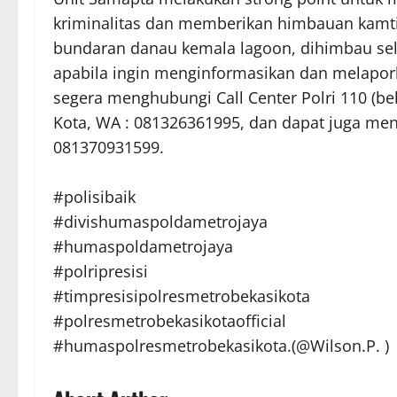
kriminalitas dan memberikan himbauan kamti
bundaran danau kemala lagoon, dihimbau sel
apabila ingin menginformasikan dan melapork
segera menghubungi Call Center Polri 110 (b
Kota, WA : 081326361995, dan dapat juga me
081370931599.
#polisibaik
#divishumaspoldametrojaya
#humaspoldametrojaya
#polripresisi
#timpresisipolresmetrobekasikota
#polresmetrobekasikotaofficial
#humaspolresmetrobekasikota.(@Wilson.P. )