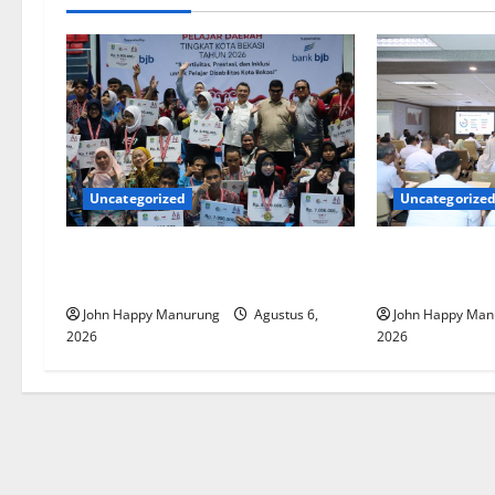
Uncategorized
Uncategorize
Wawali Harris Bobiheo Bangga
Pemkot Perku
Prestasi Atlet Paralimpik
Korupsi
John Happy Manurung
Agustus 6,
John Happy Man
2026
2026