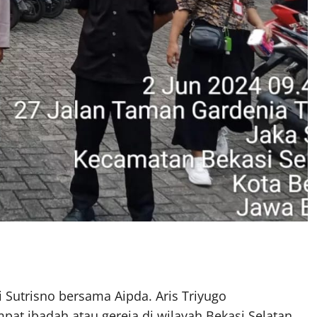
i Sutrisno bersama Aipda. Aris Triyugo
pat ibadah atau gereja di wilayah Bekasi Selatan