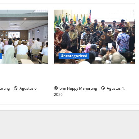
d
Uncategorized
at Mencegahan
Walkot Bersama ATR/BPN Teken
Komitmen Dengan KPK
urung
Agustus 6,
John Happy Manurung
Agustus 4,
2026