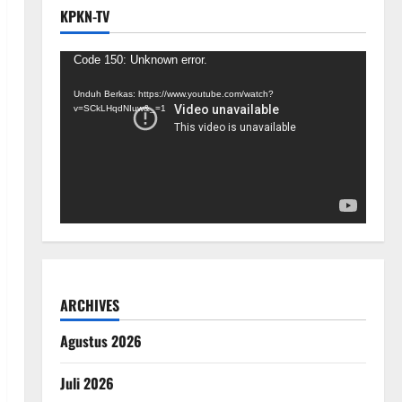
KPKN-TV
Pemutar
Code 150: Unknown error.
Video
Unduh Berkas: https://www.youtube.com/watch?
v=SCkLHqdNIuw&_=1
ARCHIVES
Agustus 2026
Juli 2026