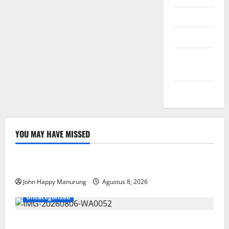
Masuk
Feed entri
Feed
komentar
WordPress.org
YOU MAY HAVE MISSED
Nasional
Uncategorized
Pemda Dan TNI Kelola Sampah Jadi BBM
John Happy Manurung
Agustus 8, 2026
Uncategorized
Wawali Harris Bobiheo Bangga Prestasi Atlet