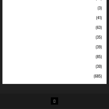
Ekonomi
(3)
Hukum & Kriminal
(41)
Jabodetabek
(63)
Nasional
(35)
Pendidikan
(39)
Politik
(85)
Sosial
(30)
Uncategorized
(685)