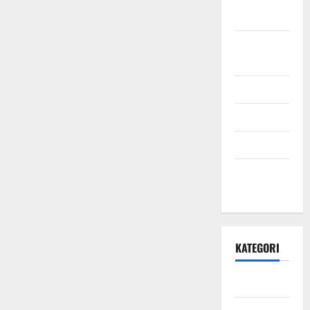
2021
September
2021
Mei 2021
April 2021
Maret 2021
Desember
2020
KATEGORI
Daerah