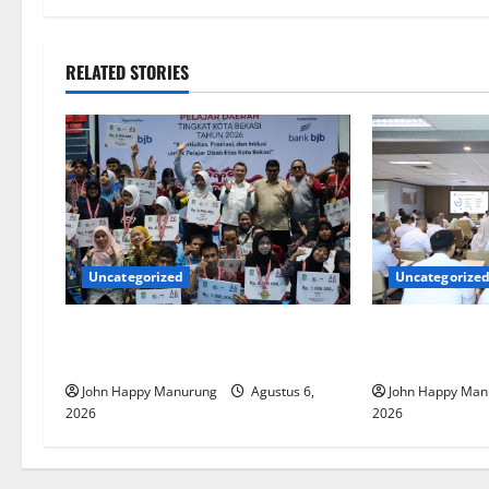
RELATED STORIES
Uncategorized
Uncategorize
Wawali Harris Bobiheo Bangga
Pemkot Perku
Prestasi Atlet Paralimpik
Korupsi
John Happy Manurung
Agustus 6,
John Happy Man
2026
2026