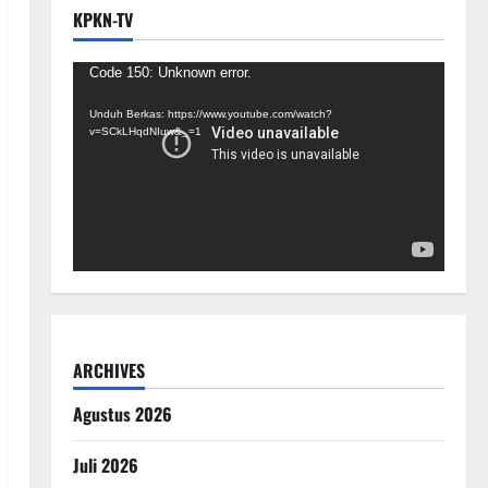
KPKN-TV
Pemutar
Code 150: Unknown error.
Video
Unduh Berkas: https://www.youtube.com/watch?
v=SCkLHqdNIuw&_=1
ARCHIVES
Agustus 2026
Juli 2026