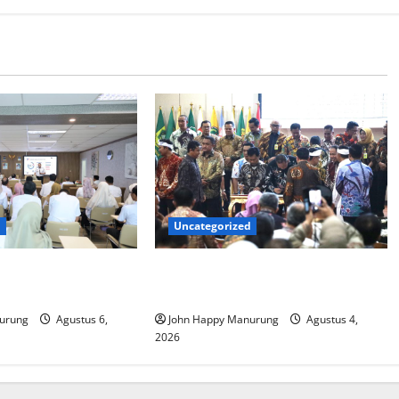
d
Uncategorized
at Mencegahan
Walkot Bersama ATR/BPN Teken
Komitmen Dengan KPK
urung
Agustus 6,
John Happy Manurung
Agustus 4,
2026