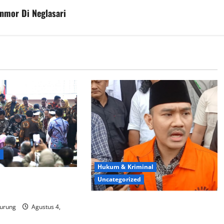
anmor Di Neglasari
d
Hukum & Kriminal
ma ATR/BPN Teken
Uncategorized
gan KPK
Mantan Bupati Bekasi Ngamuk di
urung
Agustus 4,
Pengadilan