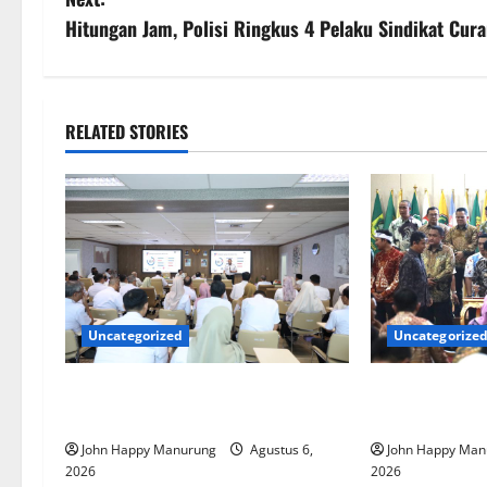
Hitungan Jam, Polisi Ringkus 4 Pelaku Sindikat Cur
RELATED STORIES
Uncategorized
Uncategorize
Pemkot Perkuat Mencegahan
Walkot Bersa
Korupsi
Komitmen Den
John Happy Manurung
Agustus 6,
John Happy Man
2026
2026