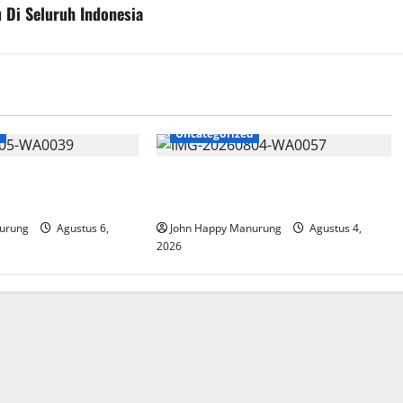
 Di Seluruh Indonesia
d
Uncategorized
at Mencegahan
Walkot Bersama ATR/BPN Teken
Komitmen Dengan KPK
urung
Agustus 6,
John Happy Manurung
Agustus 4,
2026