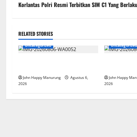
Korlantas Polri Resmi Terbitkan SIM C1 Yang Berlaku
RELATED STORIES
Uncategorized
Uncategorize
Wawali Harris Bobiheo Bangga
Pemkot Perku
Prestasi Atlet Paralimpik
Korupsi
John Happy Manurung
Agustus 6,
John Happy Man
2026
2026