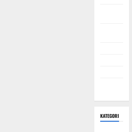
Oktober
2021
September
2021
Mei 2021
April 2021
Maret 2021
Desember
2020
KATEGORI
Daerah