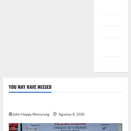
Daftar
Masuk
Feed entri
Feed
komentar
WordPress.org
YOU MAY HAVE MISSED
Nasional
Uncategorized
Pemda Dan TNI Kelola Sampah Jadi BBM
John Happy Manurung
Agustus 8, 2026