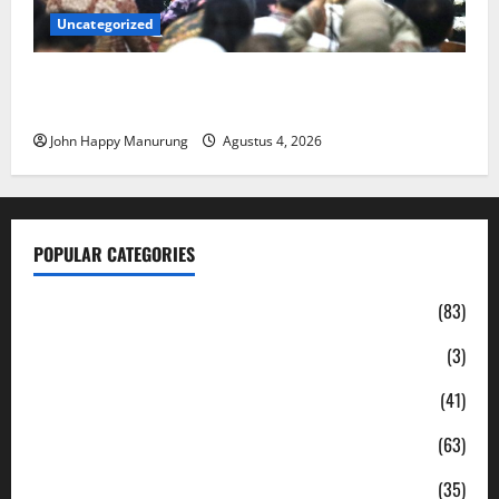
Uncategorized
Walkot Bersama ATR/BPN Teken Komitmen Dengan
KPK
John Happy Manurung
Agustus 4, 2026
POPULAR CATEGORIES
Daerah
(83)
Ekonomi
(3)
Hukum & Kriminal
(41)
Jabodetabek
(63)
Nasional
(35)