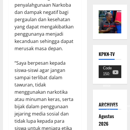
penyalahgunaan Narkoba
dan dampak negatif bagi
pergaulan dan kesehatan
yang dapat mengakibatkan
penggunanya menjadi
kecanduan sehingga dapat
merusak masa depan.
KPKN-TV
“Saya berpesan kepada
Pemutar
Code
siswa-siswi agar jangan
150:
Video
sampai terlibat dalam
Unknown
tawuran, tidak
error.
menggunakan narkotika
Unduh
atau minuman keras, serta
Berkas:
ARCHIVES
bijak dalam penggunaan
https://www.youtub
v=SCkLHqdNIuw&_
jejaring media sosial dan
Agustus
tidak lupa kepada para
2026
siswa untuk menjaga etika