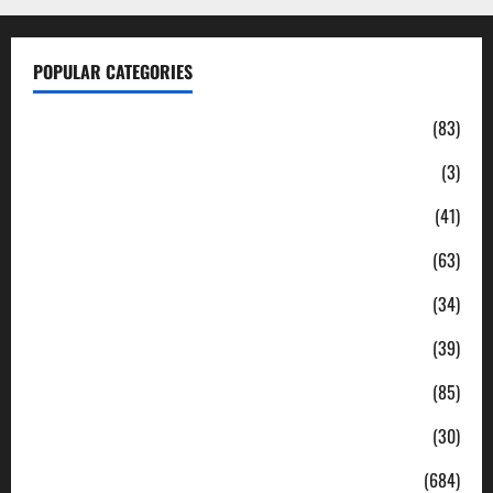
POPULAR CATEGORIES
Daerah
(83)
Ekonomi
(3)
Hukum & Kriminal
(41)
Jabodetabek
(63)
Nasional
(34)
Pendidikan
(39)
Politik
(85)
Sosial
(30)
Uncategorized
(684)