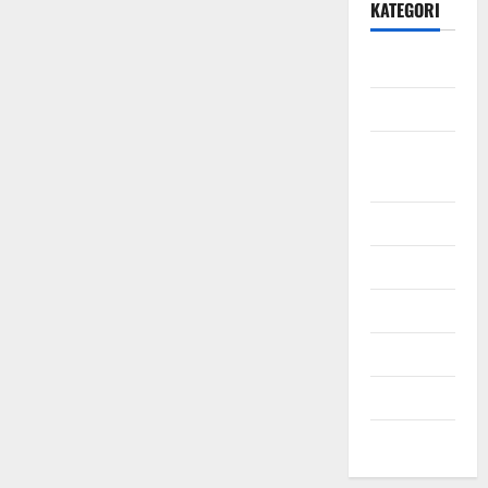
KATEGORI
Daerah
Ekonomi
Hukum &
Kriminal
Jabodetabek
Nasional
Pendidikan
Politik
Sosial
Uncategorized