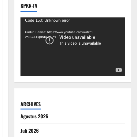
KPKN-TV
Pemutar
Code 150: Unknown error.
Video
Unduh Berkas: https://www.youtube.com/watch?
v=SCkLHqdNIuw&_=1
ARCHIVES
Agustus 2026
Juli 2026