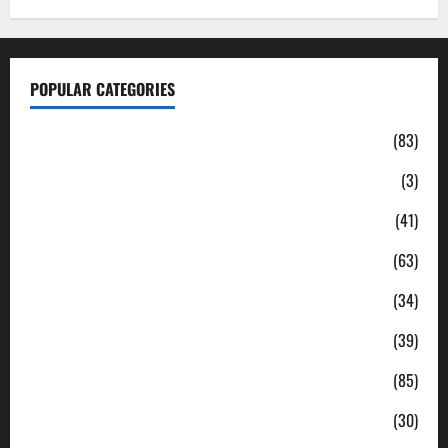
POPULAR CATEGORIES
Daerah
(83)
Ekonomi
(3)
Hukum & Kriminal
(41)
Jabodetabek
(63)
Nasional
(34)
Pendidikan
(39)
Politik
(85)
Sosial
(30)