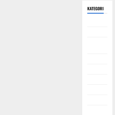
KATEGORI
Daerah
Ekonomi
Hukum &
Kriminal
Jabodetabek
Nasional
Pendidikan
Politik
Sosial
Uncategorized