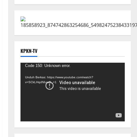
KPKN-TV
Pemutar
Code 150: Unknown error.
Video
Unduh Berkas: https://www.youtube.com/watch?
v=SCkLHqdNIuw&_=1