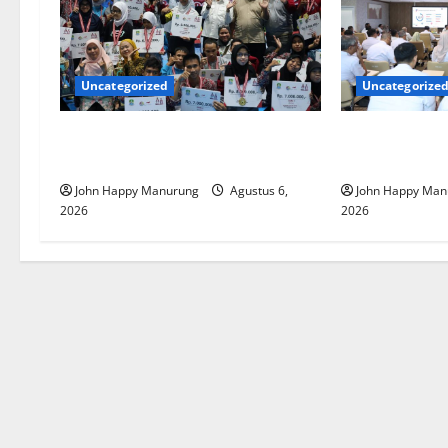
Uncategorized
Uncategorize
Wawali Harris Bobiheo Bangga
Pemkot Perku
Prestasi Atlet Paralimpik
Korupsi
John Happy Manurung
Agustus 6,
John Happy Man
2026
2026