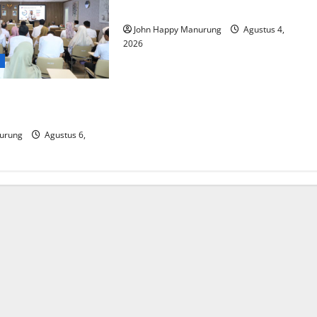
Komitmen Dengan KPK
John Happy Manurung
Agustus 4,
2026
d
at Mencegahan
urung
Agustus 6,