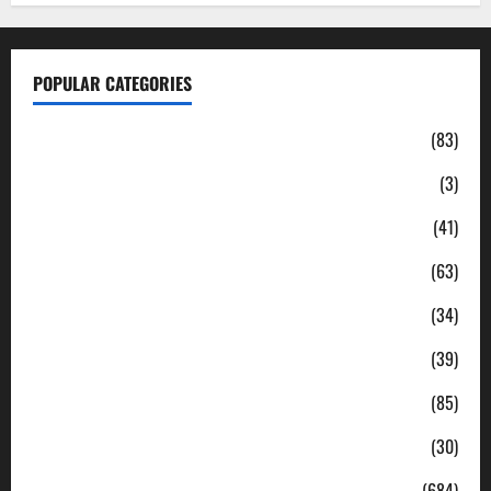
POPULAR CATEGORIES
Daerah
(83)
Ekonomi
(3)
Hukum & Kriminal
(41)
Jabodetabek
(63)
Nasional
(34)
Pendidikan
(39)
Politik
(85)
Sosial
(30)
Uncategorized
(684)