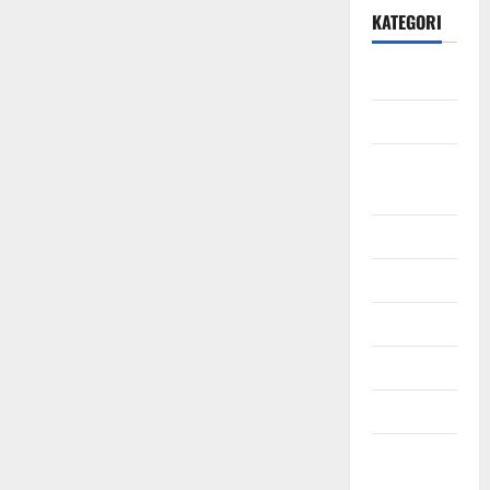
KATEGORI
Daerah
Ekonomi
Hukum &
Kriminal
Jabodetabek
Nasional
Pendidikan
Politik
Sosial
Uncategorized