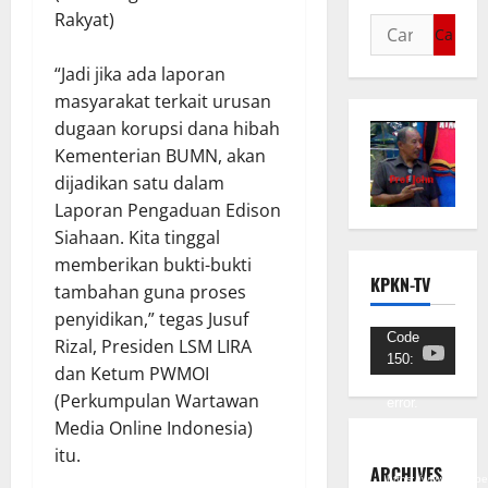
Rakyat)
“Jadi jika ada laporan
masyarakat terkait urusan
dugaan korupsi dana hibah
Kementerian BUMN, akan
dijadikan satu dalam
Laporan Pengaduan Edison
Siahaan. Kita tinggal
memberikan bukti-bukti
KPKN-TV
tambahan guna proses
penyidikan,” tegas Jusuf
Pemutar
Code
Rizal, Presiden LSM LIRA
150:
Video
dan Ketum PWMOI
Unknown
(Perkumpulan Wartawan
error.
Media Online Indonesia)
Unduh
itu.
Berkas:
ARCHIVES
https://www.youtub