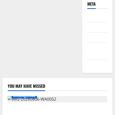
META
Daftar
Masuk
Feed entri
Feed
komentar
WordPress.org
YOU MAY HAVE MISSED
Uncategorized
Wawali Harris Bobiheo Bangga Prestasi Atlet