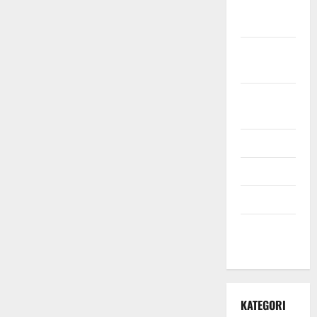
November
2021
Oktober
2021
September
2021
Mei 2021
April 2021
Maret 2021
Desember
2020
KATEGORI