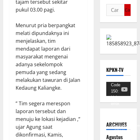
tajam tersebut sekitar
pukul 03.00 pagi.
Menurut pria berpangkat
melati dipundaknya ini
menjelaskan, tim
mendapat laporan dari
masyarakat mengenai
adanya sekelompok
KPKN-TV
pemuda yang sedang
melakukan tawuran di Jalan
Pemutar
Code
Kedaung Kaliangke.
150:
Video
Unknown
” Tim segera merespon
error.
laporan tersebut dan
Unduh
menuju ke lokasi kejadian ,”
Berkas:
ARCHIVES
ujar Agung saat
https://www.youtub
v=SCkLHqdNIuw&_
dikonfirmasi, Kamis,
Agustus