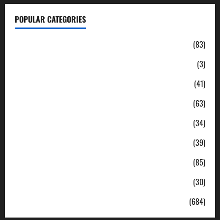
POPULAR CATEGORIES
Daerah
(83)
Ekonomi
(3)
Hukum & Kriminal
(41)
Jabodetabek
(63)
Nasional
(34)
Pendidikan
(39)
Politik
(85)
Sosial
(30)
Uncategorized
(684)