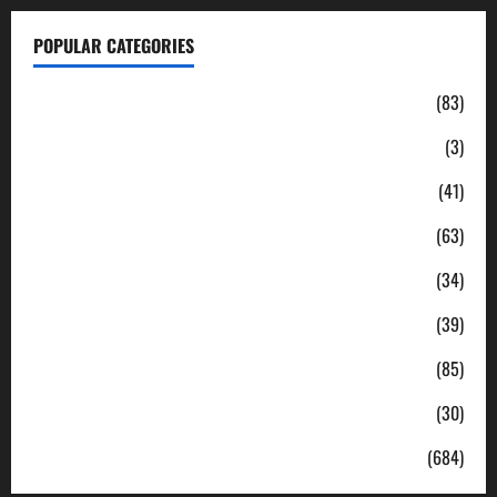
POPULAR CATEGORIES
Daerah
(83)
Ekonomi
(3)
Hukum & Kriminal
(41)
Jabodetabek
(63)
Nasional
(34)
Pendidikan
(39)
Politik
(85)
Sosial
(30)
Uncategorized
(684)