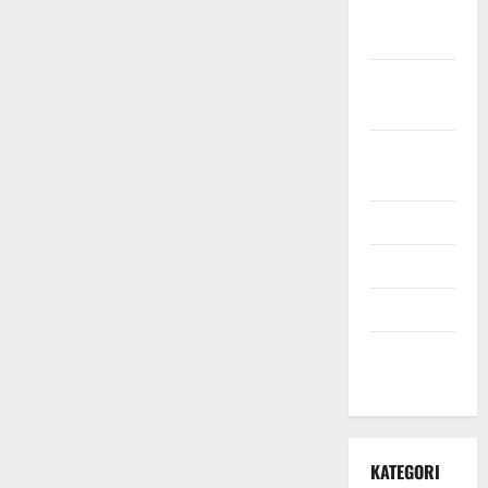
November
2021
Oktober
2021
September
2021
Mei 2021
April 2021
Maret 2021
Desember
2020
KATEGORI