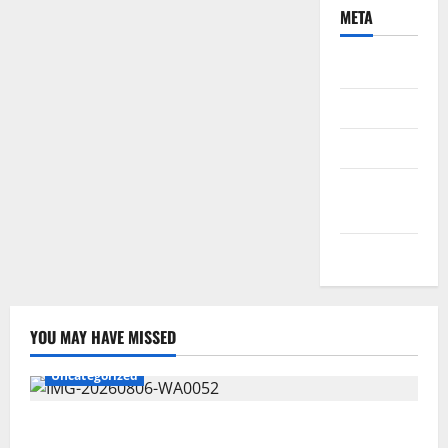
META
Daftar
Masuk
Feed entri
Feed
komentar
WordPress.org
YOU MAY HAVE MISSED
Uncategorized
Wawali Harris Bobiheo Bangga Prestasi Atlet