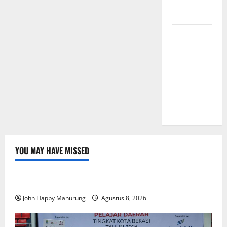
Daftar
Masuk
Feed entri
Feed
komentar
WordPress.org
YOU MAY HAVE MISSED
Nasional
Uncategorized
Pemda Dan TNI Kelola Sampah Jadi BBM
John Happy Manurung
Agustus 8, 2026