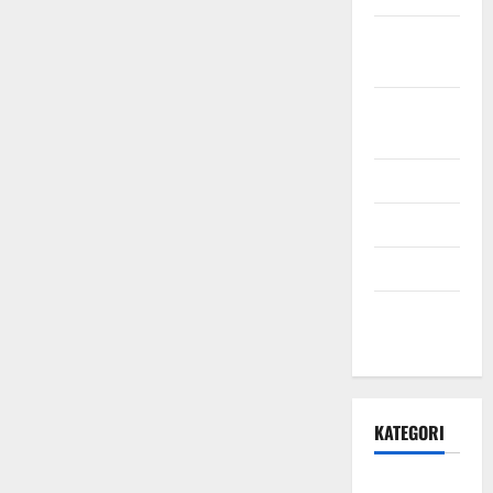
Oktober
2021
September
2021
Mei 2021
April 2021
Maret 2021
Desember
2020
KATEGORI
Daerah