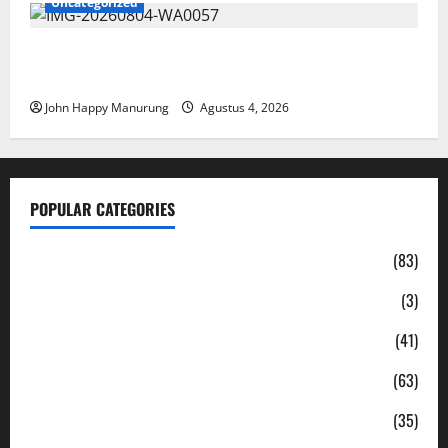
Uncategorized
Walkot Bersama ATR/BPN Teken Komitmen Dengan
KPK
John Happy Manurung
Agustus 4, 2026
POPULAR CATEGORIES
Daerah
(83)
Ekonomi
(3)
Hukum & Kriminal
(41)
Jabodetabek
(63)
Nasional
(35)