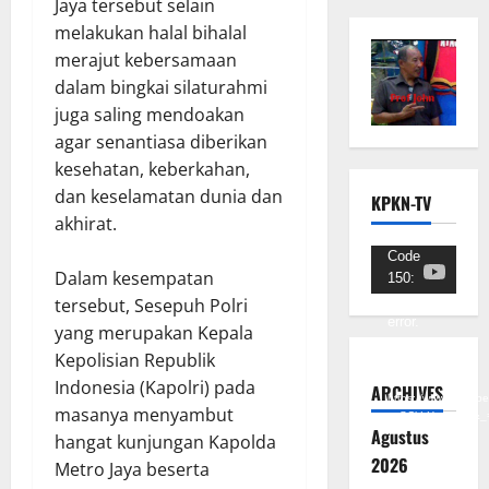
Jaya tersebut selain
melakukan halal bihalal
merajut kebersamaan
dalam bingkai silaturahmi
juga saling mendoakan
agar senantiasa diberikan
kesehatan, keberkahan,
dan keselamatan dunia dan
KPKN-TV
akhirat.
Pemutar
Code
Dalam kesempatan
150:
Video
Unknown
tersebut, Sesepuh Polri
error.
yang merupakan Kepala
Kepolisian Republik
Unduh
Berkas:
Indonesia (Kapolri) pada
ARCHIVES
https://www.youtub
masanya menyambut
v=SCkLHqdNIuw&_
Agustus
hangat kunjungan Kapolda
2026
Metro Jaya beserta