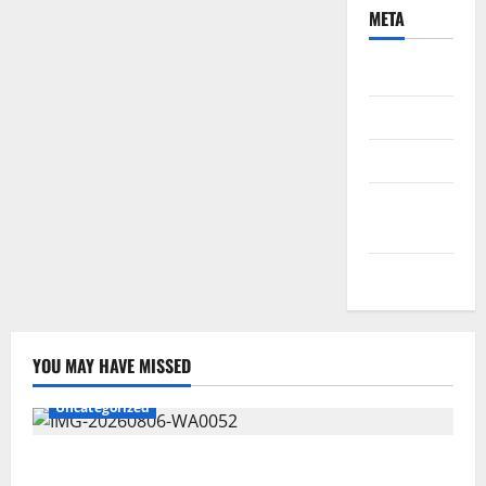
META
Daftar
Masuk
Feed entri
Feed
komentar
WordPress.org
YOU MAY HAVE MISSED
Uncategorized
Wawali Harris Bobiheo Bangga Prestasi Atlet