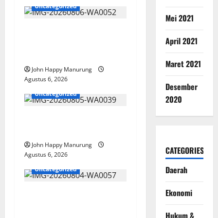
Uncategorized
Mei 2021
Wawali Harris Bobiheo
April 2021
Bangga Prestasi Atlet
Paralimpik
Maret 2021
John Happy Manurung
Agustus 6, 2026
Desember
Uncategorized
2020
Pemkot Perkuat
Mencegahan Korupsi
John Happy Manurung
CATEGORIES
Agustus 6, 2026
Daerah
Uncategorized
Ekonomi
Walkot Bersama ATR/BPN
Teken Komitmen Dengan
Hukum &