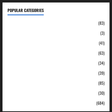
POPULAR CATEGORIES
Daerah
(83)
Ekonomi
(3)
Hukum & Kriminal
(41)
Jabodetabek
(63)
Nasional
(34)
Pendidikan
(39)
Politik
(85)
Sosial
(30)
Uncategorized
(684)