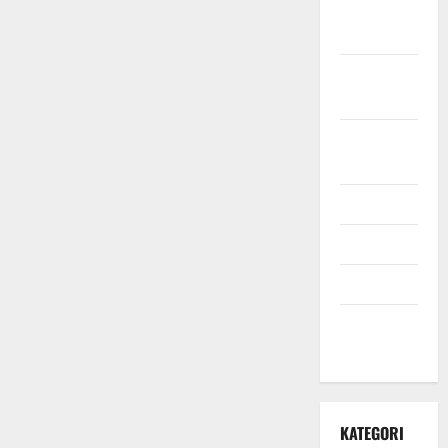
November
2021
Oktober
2021
September
2021
Mei 2021
April 2021
Maret 2021
Desember
2020
KATEGORI