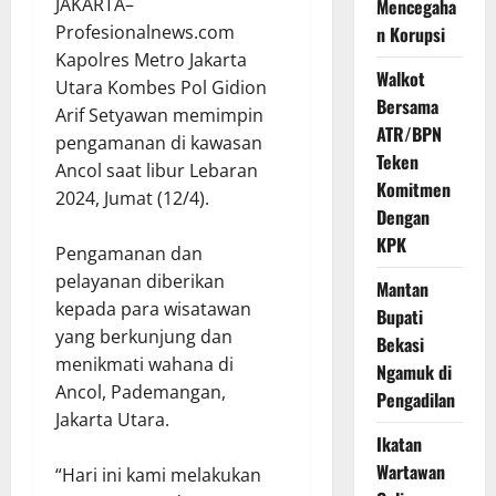
JAKARTA–
Mencegaha
Profesionalnews.com
n Korupsi
Kapolres Metro Jakarta
Walkot
Utara Kombes Pol Gidion
Bersama
Arif Setyawan memimpin
ATR/BPN
pengamanan di kawasan
Teken
Ancol saat libur Lebaran
Komitmen
2024, Jumat (12/4).
Dengan
KPK
Pengamanan dan
pelayanan diberikan
Mantan
kepada para wisatawan
Bupati
yang berkunjung dan
Bekasi
menikmati wahana di
Ngamuk di
Ancol, Pademangan,
Pengadilan
Jakarta Utara.
Ikatan
Wartawan
“Hari ini kami melakukan