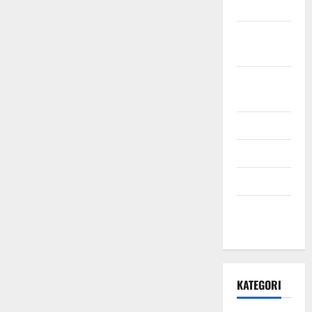
2021
Oktober
2021
September
2021
Mei 2021
April 2021
Maret 2021
Desember
2020
KATEGORI