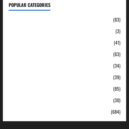
POPULAR CATEGORIES
Daerah
(83)
Ekonomi
(3)
Hukum & Kriminal
(41)
Jabodetabek
(63)
Nasional
(34)
Pendidikan
(39)
Politik
(85)
Sosial
(30)
Uncategorized
(684)