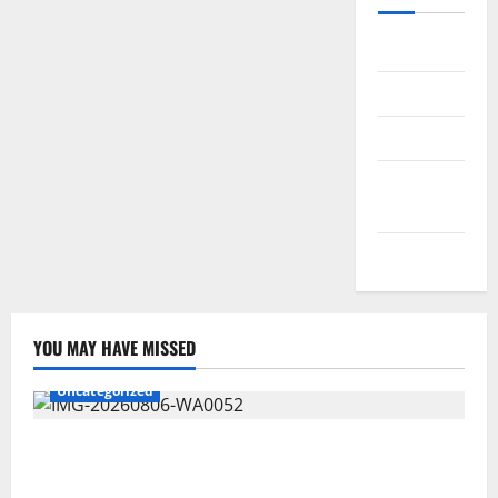
Daftar
Masuk
Feed entri
Feed
komentar
WordPress.org
YOU MAY HAVE MISSED
Uncategorized
Wawali Harris Bobiheo Bangga Prestasi Atlet
Paralimpik