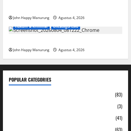
Walkot Bersama ATR/BPN Teken Komitmen Dengan
KPK
John Happy Manurung
Agustus 4, 2026
Hukum & Kriminal
Uncategorized
Mantan Bupati Bekasi Ngamuk di Pengadilan
John Happy Manurung
Agustus 4, 2026
POPULAR CATEGORIES
Daerah
(83)
Ekonomi
(3)
Hukum & Kriminal
(41)
Jabodetabek
(63)