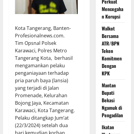
Perkuat
Mencegaha
n Korupsi
Kota Tangerang, Banten-
Walkot
Profesionalnews.com.
Bersama
Tim Opsnal Polsek
ATR/BPN
Karawaci, Polres Metro
Teken
Tangerang Kota, berhasil
Komitmen
mengamankan pelaku
Dengan
penganiayaan terhadap
KPK
pria paruh baya (lansia)
Mantan
yang terjadi di Jalan
Bupati
Promenade, Kelurahan
Bekasi
Bojong Jaya, Kecamatan
Ngamuk di
Karawaci, Kota Tangerang.
Pengadilan
Pelaku ditangkap Jum’at
(22/3/2024) setelah dua
Ikatan
hari kemudian korban