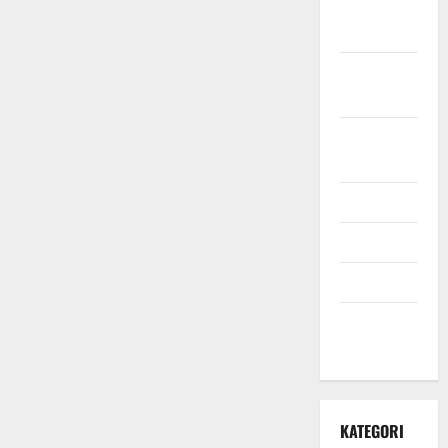
November
2021
Oktober
2021
September
2021
Mei 2021
April 2021
Maret 2021
Desember
2020
KATEGORI