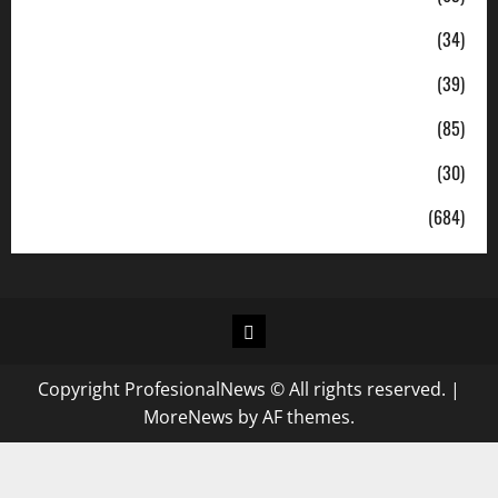
Nasional
(34)
Pendidikan
(39)
Politik
(85)
Sosial
(30)
Uncategorized
(684)
Copyright ProfesionalNews © All rights reserved.
|
MoreNews
by AF themes.