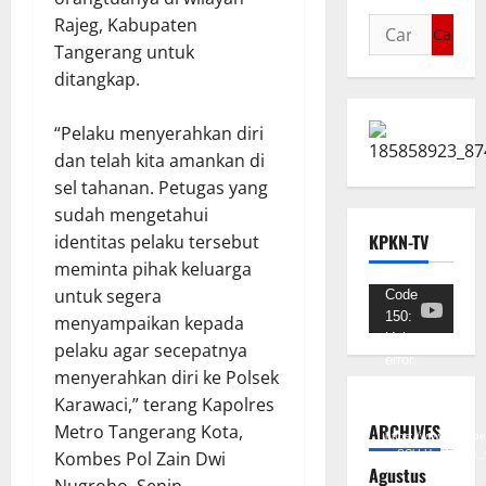
Rajeg, Kabupaten
Tangerang untuk
ditangkap.
“Pelaku menyerahkan diri
dan telah kita amankan di
sel tahanan. Petugas yang
sudah mengetahui
KPKN-TV
identitas pelaku tersebut
meminta pihak keluarga
untuk segera
Pemutar
Code
150:
menyampaikan kepada
Video
Unknown
pelaku agar secepatnya
error.
menyerahkan diri ke Polsek
Karawaci,” terang Kapolres
Unduh
Berkas:
ARCHIVES
Metro Tangerang Kota,
https://www.youtub
Kombes Pol Zain Dwi
v=SCkLHqdNIuw&_
Agustus