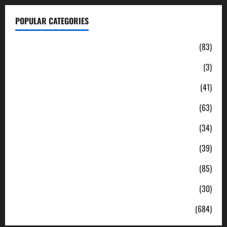
POPULAR CATEGORIES
Daerah
(83)
Ekonomi
(3)
Hukum & Kriminal
(41)
Jabodetabek
(63)
Nasional
(34)
Pendidikan
(39)
Politik
(85)
Sosial
(30)
Uncategorized
(684)