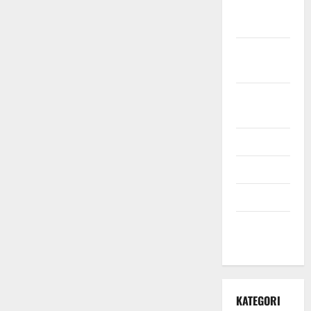
November
2021
Oktober
2021
September
2021
Mei 2021
April 2021
Maret 2021
Desember
2020
KATEGORI