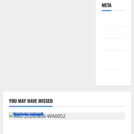
META
Daftar
Masuk
Feed entri
Feed
komentar
WordPress.org
YOU MAY HAVE MISSED
Uncategorized
Wawali Harris Bobiheo Bangga Prestasi Atlet