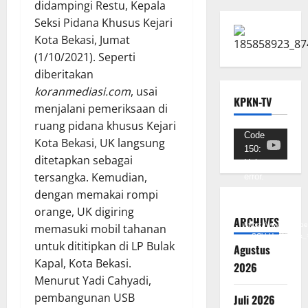
didampingi Restu, Kepala
Seksi Pidana Khusus Kejari
Kota Bekasi, Jumat
(1/10/2021). Seperti
diberitakan
koranmediasi.com
, usai
KPKN-TV
menjalani pemeriksaan di
ruang pidana khusus Kejari
Pemutar
Code
Kota Bekasi, UK langsung
150:
Video
ditetapkan sebagai
Unknown
tersangka. Kemudian,
error.
dengan memakai rompi
Unduh
orange, UK digiring
Berkas:
ARCHIVES
https://www.youtub
memasuki mobil tahanan
v=SCkLHqdNIuw&_
untuk dititipkan di LP Bulak
Agustus
Kapal, Kota Bekasi.
2026
Menurut Yadi Cahyadi,
pembangunan USB
Juli 2026