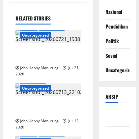
Nasional
RELATED STORIES
Pendidikan
Daerah
Pendidikan
Uncategorized
Politik
SMK Negeri Gelar Aksi
Sosial
Ekologi Mebel
John Happy Manurung
Juli 21,
Uncategorized
2026
Pendidikan
Uncategorized
ARSIP
Walkot Buka MPLS Sekolah
Aman Dan Menyenangkan
Agustus
2026
John Happy Manurung
Juli 13,
2026
Juli 2026
Daerah
Pendidikan