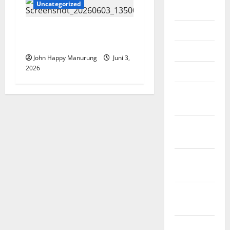
Uncategorized
Juni 2026
Mei 2026
Pelepasan Siswa Siswi Kelas
IX SMPN 35
April 2026
John Happy Manurung
Juni 3,
2026
Maret 2026
Februari
2026
Januari
2026
Desember
2025
November
2025
Oktober