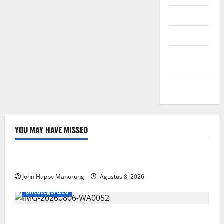
Masuk
Feed entri
Feed
komentar
WordPress.org
YOU MAY HAVE MISSED
Nasional
Uncategorized
Pemda Dan TNI Kelola Sampah Jadi BBM
John Happy Manurung
Agustus 8, 2026
Uncategorized
Wawali Harris Bobiheo Bangga Prestasi Atlet