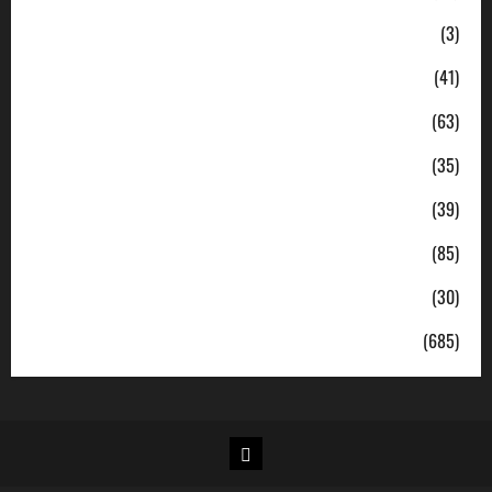
Ekonomi
(3)
Hukum & Kriminal
(41)
Jabodetabek
(63)
Nasional
(35)
Pendidikan
(39)
Politik
(85)
Sosial
(30)
Uncategorized
(685)