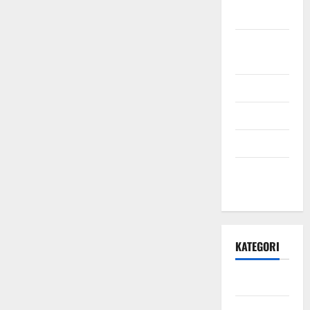
2021
September
2021
Mei 2021
April 2021
Maret 2021
Desember
2020
KATEGORI
Daerah
Ekonomi