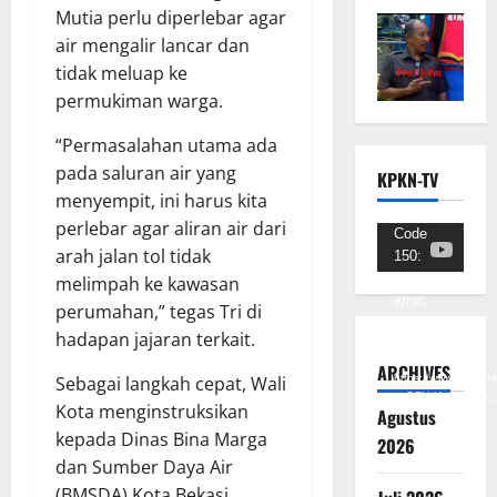
Mutia perlu diperlebar agar
air mengalir lancar dan
tidak meluap ke
permukiman warga.
“Permasalahan utama ada
pada saluran air yang
KPKN-TV
menyempit, ini harus kita
perlebar agar aliran air dari
Pemutar
Code
arah jalan tol tidak
150:
Video
Unknown
melimpah ke kawasan
error.
perumahan,” tegas Tri di
hadapan jajaran terkait.
Unduh
Berkas:
ARCHIVES
https://www.youtub
Sebagai langkah cepat, Wali
v=SCkLHqdNIuw&_
Kota menginstruksikan
Agustus
kepada Dinas Bina Marga
2026
dan Sumber Daya Air
(BMSDA) Kota Bekasi