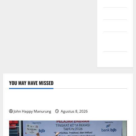
Daftar
Masuk
Feed entri
Feed
komentar
WordPress.org
YOU MAY HAVE MISSED
Nasional
Uncategorized
Pemda Dan TNI Kelola Sampah Jadi BBM
John Happy Manurung
Agustus 8, 2026