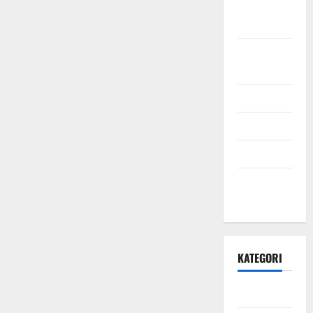
Oktober
2021
September
2021
Mei 2021
April 2021
Maret 2021
Desember
2020
KATEGORI
Daerah