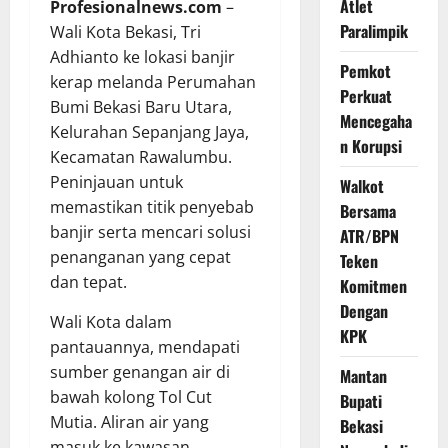
Atlet
Profesionalnews.com
–
Paralimpik
Wali Kota Bekasi, Tri
Adhianto ke lokasi banjir
Pemkot
kerap melanda Perumahan
Perkuat
Bumi Bekasi Baru Utara,
Mencegaha
Kelurahan Sepanjang Jaya,
n Korupsi
Kecamatan Rawalumbu.
Peninjauan untuk
Walkot
memastikan titik penyebab
Bersama
banjir serta mencari solusi
ATR/BPN
penanganan yang cepat
Teken
dan tepat.
Komitmen
Dengan
Wali Kota dalam
KPK
pantauannya, mendapati
sumber genangan air di
Mantan
bawah kolong Tol Cut
Bupati
Mutia. Aliran air yang
Bekasi
masuk ke kawasan