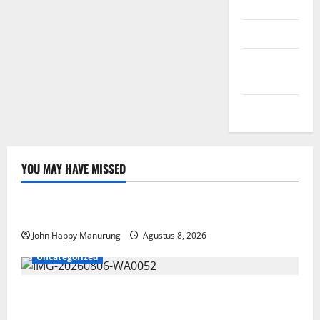
Masuk
Feed entri
Feed
komentar
WordPress.org
YOU MAY HAVE MISSED
Nasional
Uncategorized
Pemda Dan TNI Kelola Sampah Jadi BBM
John Happy Manurung
Agustus 8, 2026
Uncategorized
Wawali Harris Bobiheo Bangga Prestasi Atlet
Paralimpik