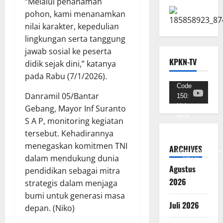
“Melalui penanaman
pohon, kami menanamkan
nilai karakter, kepedulian
lingkungan serta tanggung
jawab sosial ke peserta
KPKN-TV
didik sejak dini,” katanya
pada Rabu (7/1/2026).
Pemutar
Code
Danramil 05/Bantar
150:
Video
Unknown
Gebang, Mayor Inf Suranto
error.
S A P, monitoring kegiatan
tersebut. Kehadirannya
Unduh
Berkas:
menegaskan komitmen TNI
ARCHIVES
https://www.youtub
dalam mendukung dunia
v=SCkLHqdNIuw&_
Agustus
pendidikan sebagai mitra
2026
strategis dalam menjaga
bumi untuk generasi masa
Juli 2026
depan. (Niko)