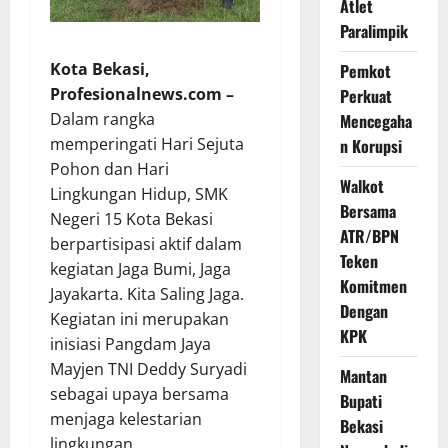
Atlet
Paralimpik
Kota Bekasi,
Pemkot
Profesionalnews.com –
Perkuat
Dalam rangka
Mencegaha
memperingati Hari Sejuta
n Korupsi
Pohon dan Hari
Walkot
Lingkungan Hidup, SMK
Bersama
Negeri 15 Kota Bekasi
ATR/BPN
berpartisipasi aktif dalam
Teken
kegiatan Jaga Bumi, Jaga
Komitmen
Jayakarta. Kita Saling Jaga.
Dengan
Kegiatan ini merupakan
KPK
inisiasi Pangdam Jaya
Mayjen TNI Deddy Suryadi
Mantan
sebagai upaya bersama
Bupati
menjaga kelestarian
Bekasi
lingkungan.