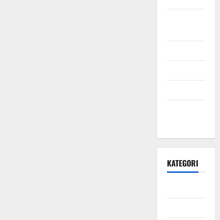
September
2021
Mei 2021
April 2021
Maret 2021
Desember
2020
KATEGORI
Daerah
Ekonomi