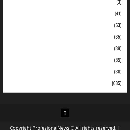
Ekonomi
(3)
Hukum & Kriminal
(41)
Jabodetabek
(63)
Nasional
(35)
Pendidikan
(39)
Politik
(85)
Sosial
(30)
Uncategorized
(685)
Copyright ProfesionalNews © All rights reserved.
|