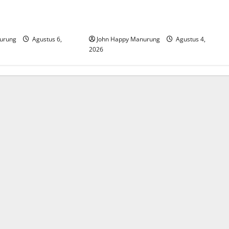
at Mencegahan
Walkot Bersama ATR/BPN Teken
Komitmen Dengan KPK
urung
Agustus 6,
John Happy Manurung
Agustus 4,
2026