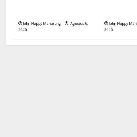
Wawali Harris Bobiheo Bangga
Pemkot Perku
Prestasi Atlet Paralimpik
Korupsi
John Happy Manurung
Agustus 6,
John Happy Man
2026
2026