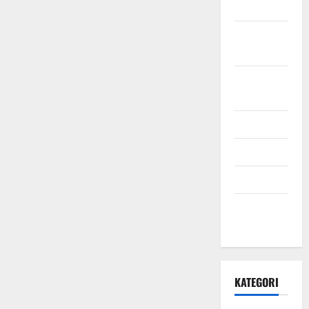
2021
Oktober
2021
September
2021
Mei 2021
April 2021
Maret 2021
Desember
2020
KATEGORI