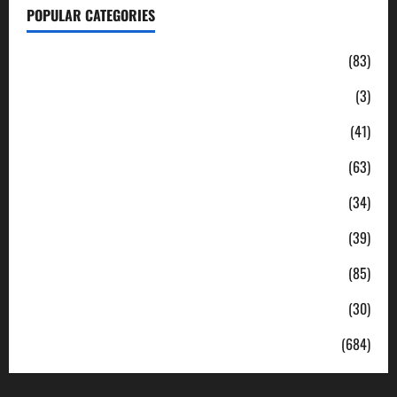
POPULAR CATEGORIES
Daerah
(83)
Ekonomi
(3)
Hukum & Kriminal
(41)
Jabodetabek
(63)
Nasional
(34)
Pendidikan
(39)
Politik
(85)
Sosial
(30)
Uncategorized
(684)