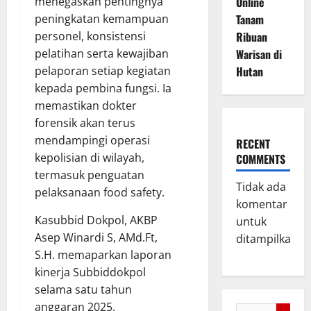
menegaskan pentingnya
Online
peningkatan kemampuan
Tanam
personel, konsistensi
Ribuan
pelatihan serta kewajiban
Warisan di
pelaporan setiap kegiatan
Hutan
kepada pembina fungsi. Ia
memastikan dokter
forensik akan terus
mendampingi operasi
RECENT
kepolisian di wilayah,
COMMENTS
termasuk penguatan
Tidak ada
pelaksanaan food safety.
komentar
Kasubbid Dokpol, AKBP
untuk
Asep Winardi S, AMd.Ft,
ditampilkan.
S.H. memaparkan laporan
kinerja Subbiddokpol
selama satu tahun
anggaran 2025.