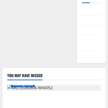
Daftar
Masuk
Feed entri
Feed
komentar
WordPress.org
YOU MAY HAVE MISSED
Uncategorized
Wawali Harris Bobiheo Bangga Prestasi Atlet
Paralimpik