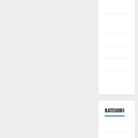
2021
September
2021
Mei 2021
April 2021
Maret 2021
Desember
2020
KATEGORI
Daerah