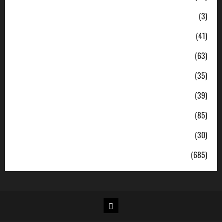
Ekonomi
(3)
Hukum & Kriminal
(41)
Jabodetabek
(63)
Nasional
(35)
Pendidikan
(39)
Politik
(85)
Sosial
(30)
Uncategorized
(685)