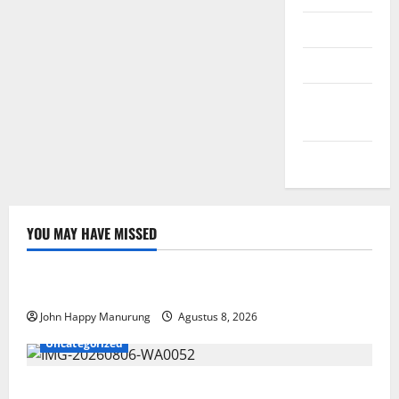
Masuk
Feed entri
Feed
komentar
WordPress.org
YOU MAY HAVE MISSED
Nasional
Uncategorized
Pemda Dan TNI Kelola Sampah Jadi BBM
John Happy Manurung
Agustus 8, 2026
Uncategorized
Wawali Harris Bobiheo Bangga Prestasi Atlet