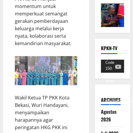
momentum untuk
memperkuat semangat
gerakan pemberdayaan
keluarga melalui kerja
nyata, kolaborasi serta
kemandirian masyarakat.
KPKN-TV
Pemutar
Code
150:
Video
Unknown
error.
Unduh
Wakil Ketua TP PKK Kota
Berkas:
ARCHIVES
https://www.youtub
Bekasi, Wuri Handayani,
v=SCkLHqdNIuw&_
Agustus
menyampaikan
2026
harapannya agar
peringatan HKG PKK ini