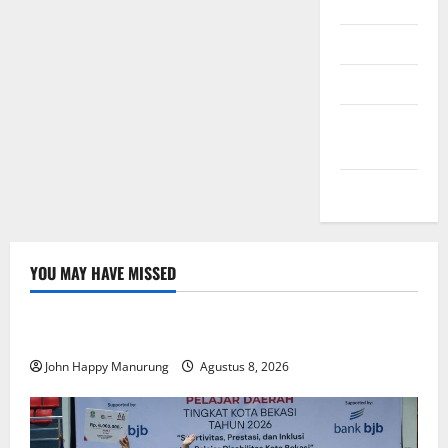
Daftar
Masuk
Feed entri
Feed
komentar
WordPress.org
YOU MAY HAVE MISSED
Nasional
Uncategorized
Pemda Dan TNI Kelola Sampah Jadi BBM
John Happy Manurung
Agustus 8, 2026