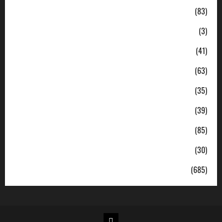
Daerah
(83)
Ekonomi
(3)
Hukum & Kriminal
(41)
Jabodetabek
(63)
Nasional
(35)
Pendidikan
(39)
Politik
(85)
Sosial
(30)
Uncategorized
(685)