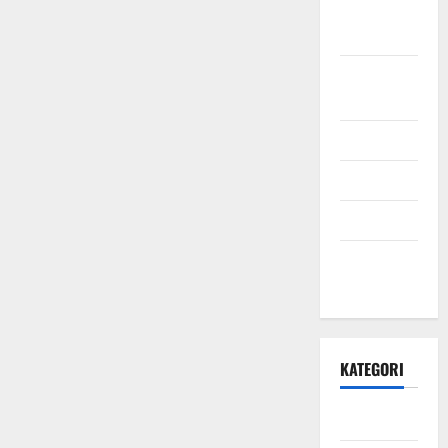
Oktober
2021
September
2021
Mei 2021
April 2021
Maret 2021
Desember
2020
KATEGORI
Daerah