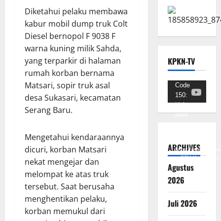
Diketahui pelaku membawa
kabur mobil dump truk Colt
Diesel bernopol F 9038 F
warna kuning milik Sahda,
yang terparkir di halaman
KPKN-TV
rumah korban bernama
Matsari, sopir truk asal
Pemutar
Code
150:
desa Sukasari, kecamatan
Video
Unknown
Serang Baru.
error.
Unduh
Mengetahui kendaraannya
Berkas:
ARCHIVES
dicuri, korban Matsari
https://www.youtub
v=SCkLHqdNIuw&_
nekat mengejar dan
Agustus
melompat ke atas truk
2026
tersebut. Saat berusaha
menghentikan pelaku,
Juli 2026
korban memukul dari