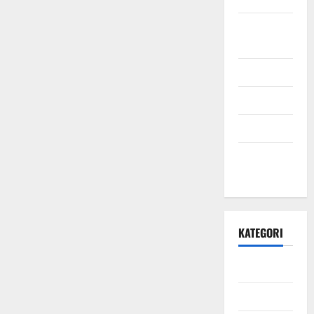
September
2021
Mei 2021
April 2021
Maret 2021
Desember
2020
KATEGORI
Daerah
Ekonomi