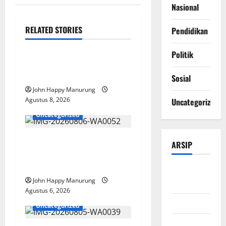
Nasional
RELATED STORIES
Pendidikan
Nasional
Uncategorized
Politik
Pemda Dan TNI Kelola
Sampah Jadi BBM
Sosial
John Happy Manurung
Agustus 8, 2026
Uncategorized
Uncategorized
Wawali Harris Bobiheo
ARSIP
Bangga Prestasi Atlet
Paralimpik
Agustus
John Happy Manurung
2026
Agustus 6, 2026
Juli 2026
Uncategorized
Juni 2026