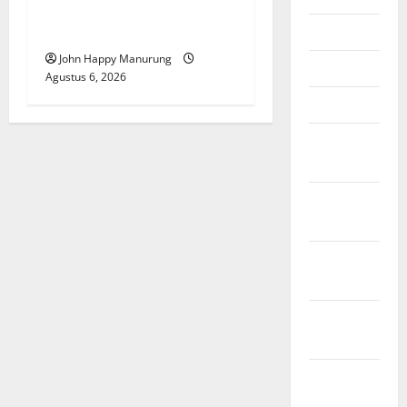
Pemkot Perkuat
Mei 2026
Mencegahan Korupsi
John Happy Manurung
April 2026
Agustus 6, 2026
Maret 2026
Februari
2026
Januari
2026
Desember
2025
November
2025
Oktober
2025