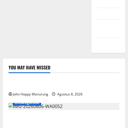
Masuk
Feed entri
Feed
komentar
WordPress.org
YOU MAY HAVE MISSED
Nasional
Uncategorized
Pemda Dan TNI Kelola Sampah Jadi BBM
John Happy Manurung
Agustus 8, 2026
Uncategorized
Wawali Harris Bobiheo Bangga Prestasi Atlet
Paralimpik