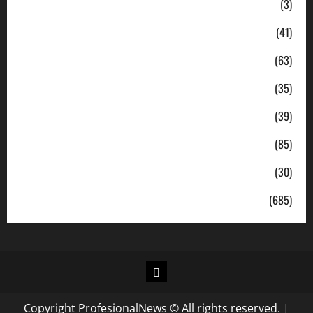
Ekonomi
(3)
Hukum & Kriminal
(41)
Jabodetabek
(63)
Nasional
(35)
Pendidikan
(39)
Politik
(85)
Sosial
(30)
Uncategorized
(685)
Copyright ProfesionalNews © All rights reserved.
|