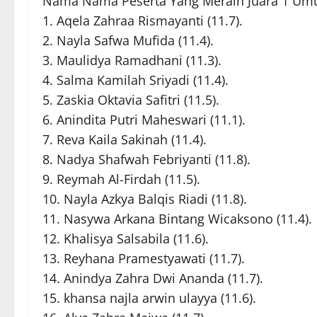
Nama Nama Peserta Yang Meraih Juara 1 Umu
1. Aqela Zahraa Rismayanti (11.7).
2. ⁠Nayla Safwa Mufida (11.4).
3. Maulidya Ramadhani (11.3).
4. Salma Kamilah Sriyadi (11.4).
5. Zaskia Oktavia Safitri (11.5).
6. Anindita Putri Maheswari (11.1).
7. Reva Kaila Sakinah (11.4).
8. Nadya Shafwah Febriyanti (11.8).
9. Reymah Al-Firdah (11.5).
10. Nayla Azkya Balqis Riadi (11.8).
11. Nasywa Arkana Bintang Wicaksono (11.4).
12. Khalisya Salsabila (11.6).
13. Reyhana Pramestyawati (11.7).
14. Anindya Zahra Dwi Ananda (11.7).
15. khansa najla arwin ulayya (11.6).