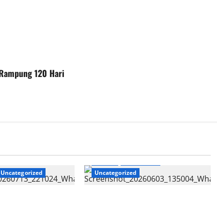
n Rampung 120 Hari
Daerah
Pendidikan
Uncategorized
Uncategorized
MPLS Sekolah Aman
Pelepasan Siswa Siswi Kelas IX
gkan
SMPN 35