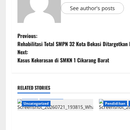
See author's posts
Previous:
Rehabilitasi Total SMPN 32 Kota Bekasi Ditargetka
Next:
Kasus Kekerasan di SMKN 1 Cikarang Barat
RELATED STORIES
Daerah
Pendidikan
Uncategorized
Pendidikan
SMK Negeri Gelar Aksi Ekologi
Walkot Buka 
Mebel
Dan Menyenan