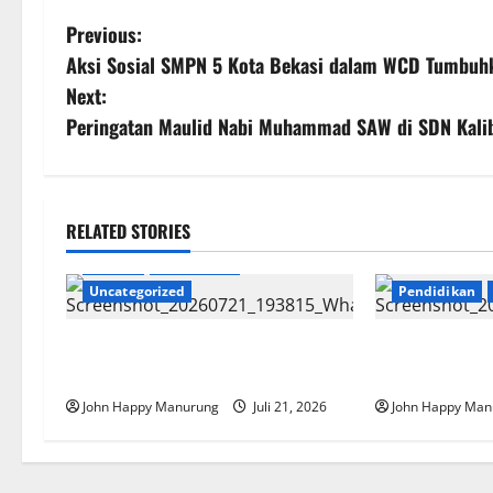
Previous:
Aksi Sosial SMPN 5 Kota Bekasi dalam WCD Tumbuh
Next:
Peringatan Maulid Nabi Muhammad SAW di SDN Kalib
RELATED STORIES
Daerah
Pendidikan
Uncategorized
Pendidikan
SMK Negeri Gelar Aksi Ekologi
Walkot Buka 
Mebel
Dan Menyenan
John Happy Manurung
Juli 21, 2026
John Happy Man