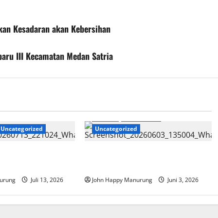
kan Kesadaran akan Kebersihan
aru III Kecamatan Medan Satria
Daerah
Pendidikan
Uncategorized
Uncategorized
MPLS Sekolah Aman
Pelepasan Siswa Siswi Kelas IX
gkan
SMPN 35
urung
Juli 13, 2026
John Happy Manurung
Juni 3, 2026