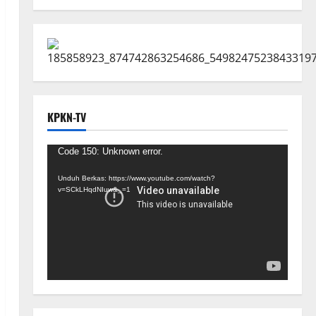
KPKN-TV
Pemutar
Code 150: Unknown error.
Video
Unduh Berkas: https://www.youtube.com/watch?
v=SCkLHqdNIuw&_=1