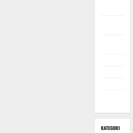
November
2021
Oktober
2021
September
2021
Mei 2021
April 2021
Maret 2021
Desember
2020
KATEGORI