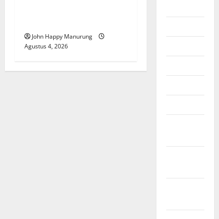
2026
Teken Komitmen Dengan
KPK
Juli 2026
John Happy Manurung
Juni 2026
Agustus 4, 2026
Mei 2026
April 2026
Maret 2026
Februari
2026
Januari
2026
Desember
2025