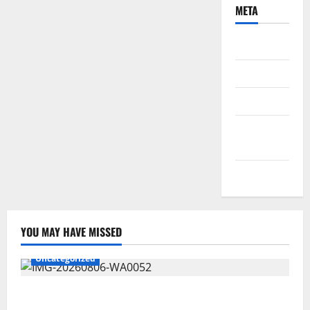
META
Daftar
Masuk
Feed entri
Feed
komentar
WordPress.org
YOU MAY HAVE MISSED
Uncategorized
Wawali Harris Bobiheo Bangga Prestasi Atlet