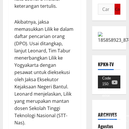
keterangan tertulis.
Akibatnya, jaksa
memasukkan Lilik ke dalam
daftar pencarian orang
(DPO). Usai ditangkap,
lanjut Leonard, Tim Tabur
menerbangkan Lilik ke
KPKN-TV
Yogyakarta dengan
pesawat untuk dieksekusi
Pemutar
Code
oleh Jaksa Eksekutor
150:
Video
Kejaksaan Negeri Bantul.
Unknown
Leonard menjelaskan, Lilik
error.
yang merupakan mantan
Unduh
dosen Sekolah Tinggi
Berkas:
ARCHIVES
Teknologi Nasional (STT-
https://www.youtub
v=SCkLHqdNIuw&_
Nas).
Agustus