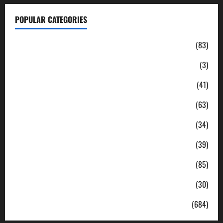
POPULAR CATEGORIES
Daerah
(83)
Ekonomi
(3)
Hukum & Kriminal
(41)
Jabodetabek
(63)
Nasional
(34)
Pendidikan
(39)
Politik
(85)
Sosial
(30)
Uncategorized
(684)