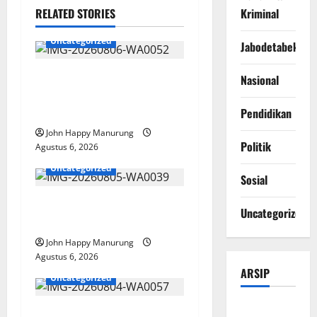
Kriminal
RELATED STORIES
Uncategorized
Jabodetabek
Wawali Harris Bobiheo
Nasional
Bangga Prestasi Atlet
Paralimpik
Pendidikan
John Happy Manurung
Politik
Agustus 6, 2026
Uncategorized
Sosial
Pemkot Perkuat
Uncategorized
Mencegahan Korupsi
John Happy Manurung
Agustus 6, 2026
ARSIP
Uncategorized
Agustus
Walkot Bersama ATR/BPN