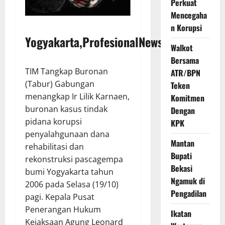
Perkuat
Mencegaha
n Korupsi
Yogyakarta,ProfesionalNews.com
Walkot
Bersama
TIM Tangkap Buronan
ATR/BPN
(Tabur) Gabungan
Teken
menangkap Ir Lilik Karnaen,
Komitmen
buronan kasus tindak
Dengan
pidana korupsi
KPK
penyalahgunaan dana
Mantan
rehabilitasi dan
Bupati
rekonstruksi pascagempa
Bekasi
bumi Yogyakarta tahun
Ngamuk di
2006 pada Selasa (19/10)
Pengadilan
pagi. Kepala Pusat
Penerangan Hukum
Ikatan
Kejaksaan Agung Leonard